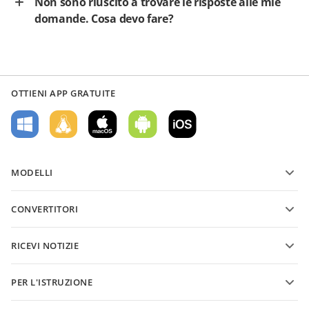
Non sono riuscito a trovare le risposte alle mie
domande. Cosa devo fare?
OTTIENI APP GRATUITE
MODELLI
Modelli di moduli PDF
CONVERTITORI
Modelli di documenti di testo
Converti file di testo
Modelli di fogli di calcolo
RICEVI NOTIZIE
Converti fogli di calcolo
Modelli di presentazioni
Blog
Converti presentazioni
PER L'ISTRUZIONE
Converti PDF
Per gli studenti