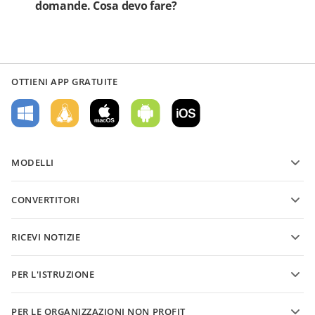
domande. Cosa devo fare?
OTTIENI APP GRATUITE
MODELLI
Modelli di moduli PDF
CONVERTITORI
Modelli di documenti di testo
Converti file di testo
Modelli di fogli di calcolo
RICEVI NOTIZIE
Converti fogli di calcolo
Modelli di presentazioni
Blog
Converti presentazioni
PER L'ISTRUZIONE
Converti PDF
Per gli studenti
PER LE ORGANIZZAZIONI NON PROFIT