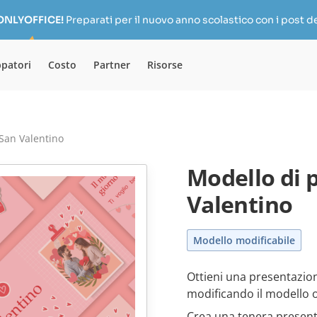
 ONLYOFFICE!
Preparati per il nuovo anno scolastico con i post de
ppatori
Costo
Partner
Risorse
San Valentino
Modello di 
Valentino
Modello modificabile
Ottieni una presentazion
modificando il modello 
Crea una tenera presenta