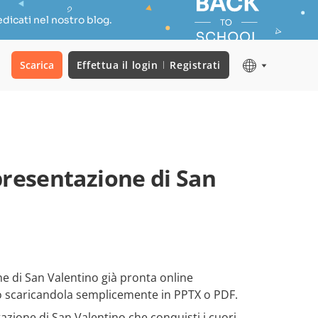
dicati nel nostro blog.
Scarica
Effettua il login
Registrati
presentazione di San
e di San Valentino già pronta online
o scaricandola semplicemente in PPTX o PDF.
zione di San Valentino che conquisti i cuori